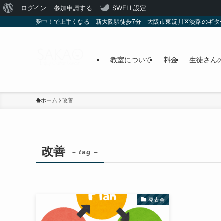
WordPress
ログイン
参加申請する
SWELL設定
夢中！で上手くなる 新大阪駅徒歩7分 大阪市東淀川区淡路のギタ
に
つ
い
教室について
料金
生徒さん
て
ホーム
改善
改善
– tag –
発表会