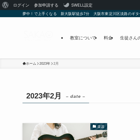
WordPress
ログイン
参加申請する
SWELL設定
夢中！で上手くなる 新大阪駅徒歩7分 大阪市東淀川区淡路のギタ
に
つ
い
教室について
料金
生徒さん
て
ホーム
2023年
2月
2023年2月
– date –
楽器