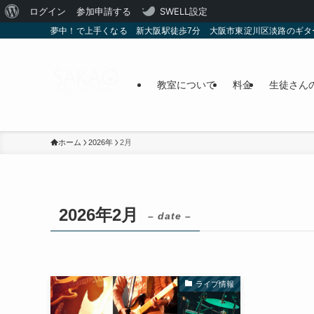
WordPress
ログイン
参加申請する
SWELL設定
夢中！で上手くなる 新大阪駅徒歩7分 大阪市東淀川区淡路のギタ
に
つ
い
教室について
料金
生徒さん
て
ホーム
2026年
2月
2026年2月
– date –
ライブ情報