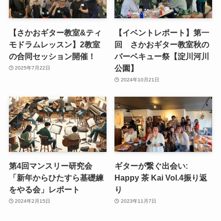
【さかおギター教室&ティ
【イベントレポート】第一
モドラムレッスン】2教室
回 さかおギター教室秋の
の合同セッション開催！
バーベキュー祭【淀川河川
公園】
2025年7月22日
2024年10月21日
第4回マンスリー研究会
ギターが繋ぐ出会い:
「新年からひたすら基礎練
Happy 茶 Kai Vol.4振り返
をやる会」レポート
り
2024年2月15日
2023年11月7日