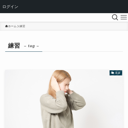
ログイン
ホーム
練習
練習
– tag –
楽器