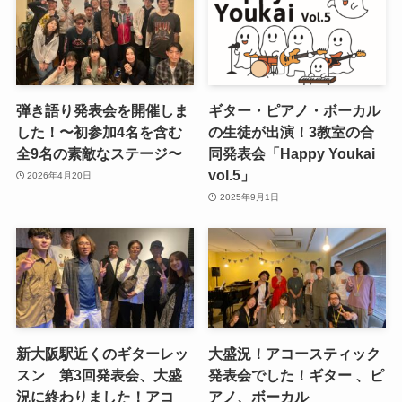
弾き語り発表会を開催しま
ギター・ピアノ・ボーカル
した！〜初参加4名を含む
の生徒が出演！3教室の合
全9名の素敵なステージ〜
同発表会「Happy Youkai
vol.5」
2026年4月20日
2025年9月1日
新大阪駅近くのギターレッ
大盛況！アコースティック
スン 第3回発表会、大盛
発表会でした！ギター 、ピ
況に終わりました！アコ
アノ、ボーカル